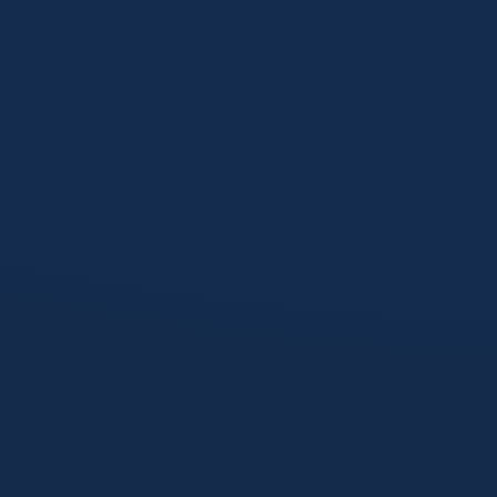
1
北美主场视角下的2026世界杯开幕时间北美实时比分：三国球
迷把开幕夜变成城市派对
05-19