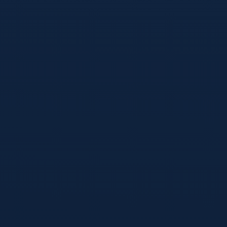
2026世界杯小组赛美国队出线前景深度解读：赛程节奏、积分
剧本与心理博弈全拆解
05-18