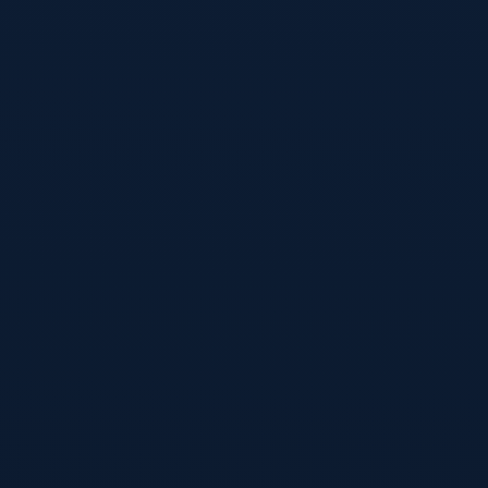
+86-021-80123456