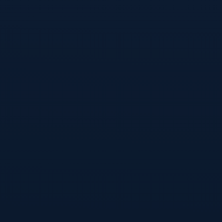
support@kaiyunsportssite.com
快捷导航
首页
新闻资讯
关于我们
APP下载
联系我们
合作伙伴