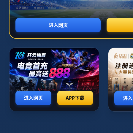
打开主菜单
首页
/
体育资讯
体育资讯