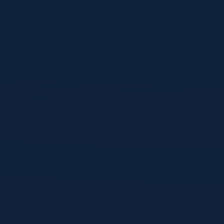
三国球迷把开幕夜变成城市派对
2026-05-19