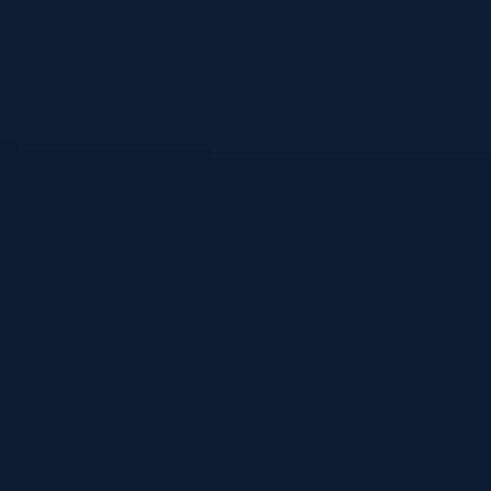
开云体育官方网站入口与正版APP下载平台，提供体育赛事数
据、平台公告与互动体验，致力于打造安全、合规的数字体育
服务。