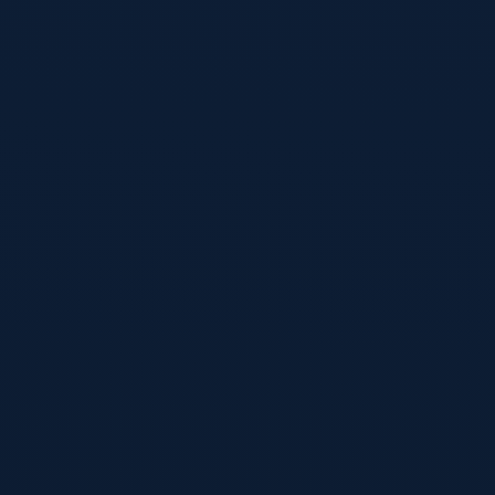
随时随地掌握最新赛事动态
体验极致安全与流畅
立即下载体验