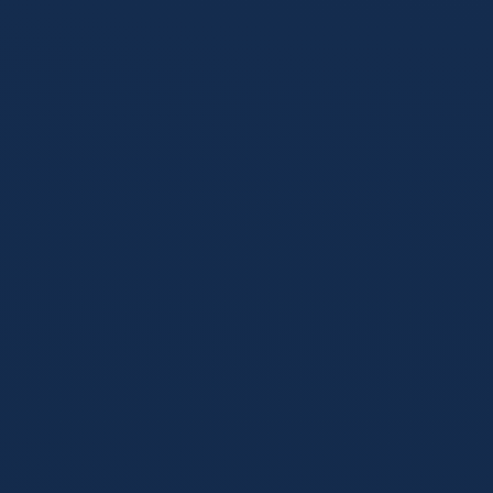
涉嫌洗钱，参与者的银行卡极易被司法冻结，导致合法
财产受损。
3. 资金的黑洞：算法与陷阱的真实博弈
很多人抱着“赢了就走”的心态参与，却忽视了博彩平台底层的
数学逻辑。网络博彩并非公平的竞技，而是由精密的
赔率精算
系统
和后台数据控制的“必输游戏”。
平台通过动态调整赔率，确保无论比赛结果如何，庄家都能抽
水获利。更黑暗的是，许多非法平台在参与者充值时一路绿
灯，而一旦盈利想要提现，就会以“系统维护”、“流水不足”或
“账号异常”为由冻结账户，甚至直接卷款跑路。