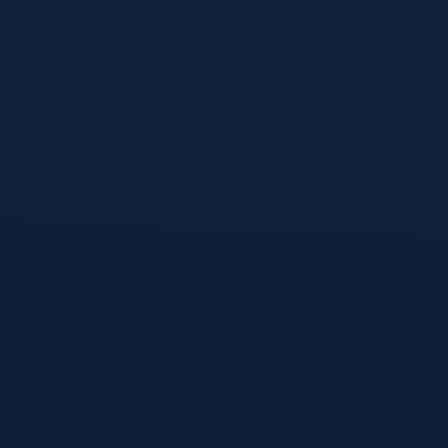
2026世界杯小组赛美国队出线前景深度解读：赛程节
奏、积分剧本与心理博弈全拆解
2026-05-18