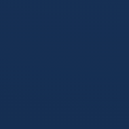
彻底点燃。然而，在这场四年一度的体育狂欢背后，一股暗流
也在悄然滋生。在社交媒体的隐秘角落，各种打着“赛事预
测”、“高额回报”旗号的非法博彩广告正如同牛皮癣般蔓延。
面对诱惑，我们该如何保持清醒？