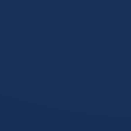
本文目录
1. 绿茵激情与暗流涌动：博彩诱惑的本质
2. 法律的红线：你必须知道的合规边界
3. 资金的黑洞：算法与陷阱的真实博弈
4. 心理的囚笼：从娱乐到失控的距离
5. 找回初心：如何健康享受2026世界杯
当2026年美加墨世界杯的脚步日益临近，全球球迷的激情已被