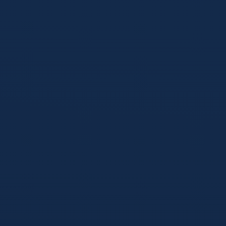
4. 心理的囚笼：从娱乐到失控的距离
心理学研究表明，博彩带来的多巴胺分泌具有极强的成瘾性。
赢时的极度亢奋让人产生“我能掌控一切”的幻觉；输时的不甘
与懊悔，则会诱发“翻本”的赌徒心理，导致投入更多资金。
这种恶性循环不仅会迅速蚕食个人和家庭的积蓄，更会引发长
期的焦虑、失眠、抑郁等心理危机，严重摧毁个人社交关系与
职业生涯。足球带来的本应是快乐，而不是无尽的焦虑与负
债。
5. 找回初心：如何健康享受2026世界杯
面对即将到来的体育盛宴，我们应当倡导
理性观赛，健康娱
乐
。以下是几点切实的建议：