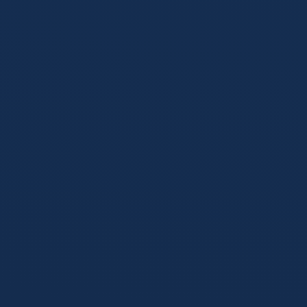
不法博彩平台往往利用球迷对主队的狂热支持、对赛事结果的
自信，以及“以小博大”的投机心理，通过包装精美的App、看
似专业的分析数据，将参与者一步步引入深渊。
所谓的“稳赚不赔”和“内幕消息”，不过是精心设计的诱饵。
在
资本和算法面前，个人的直觉与分析显得微不足道。娱乐与深
渊，往往只有一步之遥。
2. 法律的红线：你必须知道的合规边界
在参与任何与赛事相关的预测活动前，首要的一点是明晰法律
的边界。在我国，除了国家特许发行的
中国体育彩票
（合法合
规的线下实体店购买）外，任何形式的境外网络博彩、私设盘
口、微信群组织投注等行为，均属于违法犯罪行为。
非法平台违法性：
境外博彩网站在我国境内无任何合法
地位，参与此类平台投注不仅不受法律保护，还可能面
临行政处罚。
开设赌场罪：
组织、拉拢他人参与网络赌球，或担任博
彩网站代理并接受投注，将直接触犯刑法，面临严重的
刑事处罚。
资金链风险：
由于平台本身的非法性，其资金通道往往