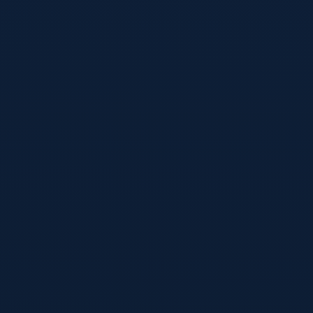
2026世界杯小组赛积分风云：一篇看懂首轮到末轮的出
线与逆转指南
2026-05-17
资讯分类
体育
体育分析
体育资讯
旅游攻略
理性生活
开云体育官方APP