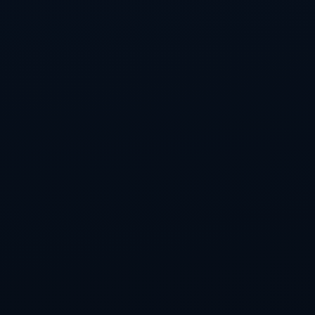
办能力强、球迷基础厚、交通便利的大城市球场。虽然最终具体排
、旧金山湾区、波士顿、费城、西雅图、堪萨斯城等
都属于潜在
而言，场馆不仅要“能装下人”，还要“能制造气氛”——球迷
有多功能大型球场，入场效率、商业配套和球迷活动都更成熟，