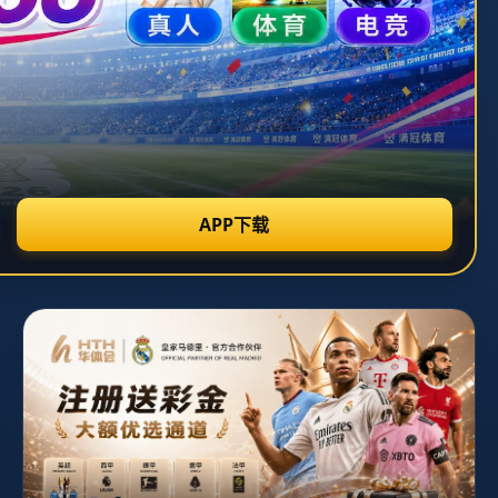
析：揭幕战在哪、美国队怎么打、出线形势
，而美国赛区的开幕时间、揭幕战城市以及美国队的小组赛安排