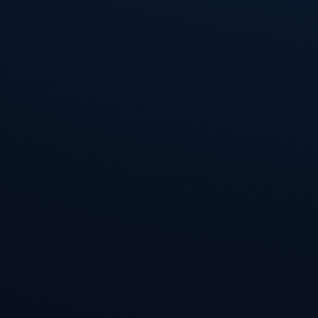
对中国球迷来说，最实用的不是只记住日期，而是看懂
美国赛
时，和美国中部、山地、太平洋时区的差距还会继续拉大。换
美国当地时间怎么换算北京时间
如果你想更稳妥地安排熬夜或早起，记住这个简单思路就够了
东部时间
城市：北京时间通常快12小时左右
中部时间
城市：北京时间通常快13小时左右
山地时间
城市：北京时间通常快14小时左右
太平洋时间
城市：北京时间通常快15小时左右
比如，一场在美国东部时间晚8点开球的比赛，换算到北京时间
友好；而美国中部和山地时区的黄金档，可能更接近中国球迷