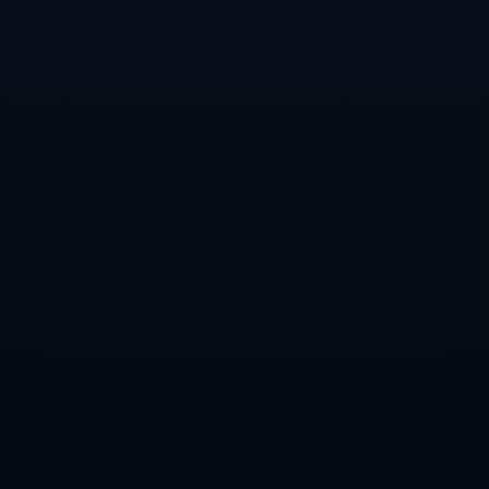
谁、多久能出线
。由于2026世界杯的抽签与分组尚未全部落地
的组合。对于美国队而言，主场优势会非常明显，但同组对手的风
国队要想稳稳出线，关键不是单场爆发，而是
在不同风格之间快
以下几种组合：
归属的关键战。
敌。
冷门来源。
主场，如果首场踢得保守，后面两轮也会承受更大压力。因此，球