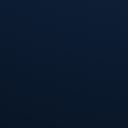
如果你正在查
2026世界杯开幕时间美国分组情况
，这篇文章可
中，美国赛区因为承接大量比赛、热门城市集中、时差覆盖面
先说最核心的信息：
2026世界杯正式开幕时间预计为2026年6月
值得提前规划。对于想同时关注美国队走势和其他强队赛程的
赛事整体日程与正式开幕时间
2026世界杯的赛程结构和以往相比变化很大。扩军到48支
左右
迎来决赛收官。也就是说，这将是一届持续约一个半月的超